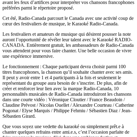
avant les feux d’artifices pour interpréter vos chansons francophones
préférées parmi le répertoire proposé.
Cet été, Radio-Canada parcourt le Canada avec une activité coup de
cœur des festivaliers de musique, le Karaoké Radio-Canada.
Les festivaliers et amateurs de musique qui désirent pousser la note
auront l’opportunité de révéler leur talent avec le Karaoké RADIO-
CANADA. Entièrement gratuit, les ambassadeurs de Radio-Canada
vous attendent pour vous faire chanter. Une belle occasion de vivre
une expérience immersive.
Le fonctionnement : Chaque participant devra choisir parmi 100
titres francophones, la chanson qu’il souhaite chanter avec ses amis.
Il peut y avoir entre 1 et 4 participants à la fois et seulement le
représentant du groupe aura besoin de s’inscrire. De plus, afin de
créer et renforcer leur lien avec la marque Radio-Canada, 10
personnalités musicales de Radio-Canada introduiront les chansons
dans une courte vidéo : Véronique Cloutier / France Beaudoin /
Claudine Prévost / Nicolas Ouellet / Alexandre Courteau / Catherine
Pogonat / Elyse Marquis / Philippe Fehmiu / Sébastien Diaz / Jean-
Sébastien Girard.
Que vous soyez une vedette du karaoké ou simplement prêt.e à
chanter quelques refrains entre ami.e.s, c’est l’occasion parfaite de