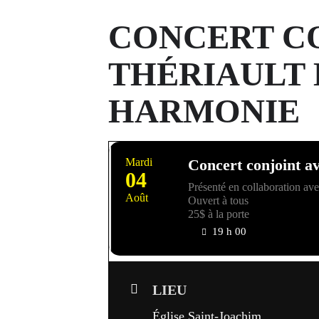
CONCERT CO
THÉRIAULT 
HARMONIE
Mardi
Concert conjoint a
04
Présenté en collaboration av
Août
Ouvert à tous
25$ à la porte
19 h 00
LIEU
Église Saint-Joachim