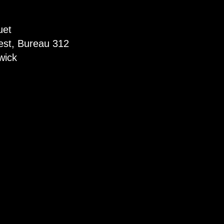
uet
uest, Bureau 312
wick