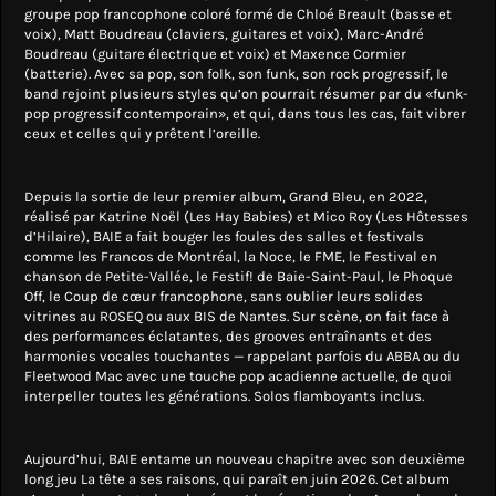
groupe pop francophone coloré formé de Chloé Breault (basse et
voix), Matt Boudreau (claviers, guitares et voix), Marc-André
Boudreau (guitare électrique et voix) et Maxence Cormier
(batterie). Avec sa pop, son folk, son funk, son rock progressif, le
band rejoint plusieurs styles qu’on pourrait résumer par du «funk-
pop progressif contemporain», et qui, dans tous les cas, fait vibrer
ceux et celles qui y prêtent l’oreille.
Depuis la sortie de leur premier album, Grand Bleu, en 2022,
réalisé par Katrine Noël (Les Hay Babies) et Mico Roy (Les Hôtesses
d’Hilaire), BAIE a fait bouger les foules des salles et festivals
comme les Francos de Montréal, la Noce, le FME, le Festival en
chanson de Petite-Vallée, le Festif! de Baie-Saint-Paul, le Phoque
Off, le Coup de cœur francophone, sans oublier leurs solides
vitrines au ROSEQ ou aux BIS de Nantes. Sur scène, on fait face à
des performances éclatantes, des grooves entraînants et des
harmonies vocales touchantes — rappelant parfois du ABBA ou du
Fleetwood Mac avec une touche pop acadienne actuelle, de quoi
interpeller toutes les générations. Solos flamboyants inclus.
Aujourd’hui, BAIE entame un nouveau chapitre avec son deuxième
long jeu La tête a ses raisons, qui paraît en juin 2026. Cet album