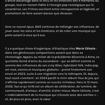
s’ancre davantage dans le vécu et les émotions des 4 membres du
groupe, tout en restant fidèle à l’énergie pop nostalgique qui le
caractérise. Les 11 titres oscillent entre introspection et légèreté, et
promettent de faire autant danser que rêvasser.
Avec ce nouvel opus, BAIE continue de mélanger ses influences, de
jouer avec les sons et les émotions, et de créer une musique qui
parle autant à vous qu’à eux.
Il y a quelque chose d’organique, d’élastique chez
Marie Céleste
:
dans ses généreuses compositions autant que dans sa
chronologie. Apparu au mitan de la précédente décennie à Alma, ce
quintette formé d’amis du secondaire – qui se définit comme la
somme des influences de ses cinq têtes, hybridant folk, indie pop,
art-rock, electro et musiques globales – prend finalement son
envol en 2023, suite à une migration vers la métropole. Et, depuis,
tout coule vivement : en 2024 paraît le mini-album
Feux de joie
, qui
s’affirme rapidement comme un succès initiateur. Paru le 13 mars
2026,
Tout ce qui brille
est un album de célébration, de lumière, de
communauté, d’amour, d’amitié, d’aller mieux. Marie Céleste, c’est
« indéniablement de la musique qui s’écoute avec des oreilles » –
et, de plus en plus, avec le cœur.