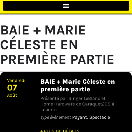
BAIE + MARIE
CÉLESTE EN
PREMIÈRE PARTIE
Vendredi
BAIE + Marie Céleste en
07
première partie
Août
Présenté par Singer LeBlanc et
Home Hardware de Caraquet20$ à
la porte
Type événement
Payant,
Spectacle
+ PLUS DE DÉTAILS